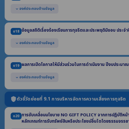
องค์ประกอบด้านข้อมูล
expand_more
แสดงช่องทางออนไลน์ของหน่วยงานที่บุคคลภายนอกสามารถแจ้งเรื่องร้อ
แยกต่างหากจากช่องทางการร้องเรียนทั่วไป
ข้อมูลสถิติเรื่องร้องเรียนการทุจริตและประพฤติมิชอบ ประจำ
o18
มีการปกปิดข้อมูลของผู้แจ้งเบาะแส
สามารถเข้าถึงหรือเชื่อมโยงได้จากหน้าแรกของเว็บไซต์หลักของหน่วยงาน
องค์ประกอบด้านข้อมูล
expand_more
แสดงข้อมูลสถิติเรื่องร้องเรียนการทุจริตและประพฤติมิชอบ ประจำปี พ
(1) จำนวนเรื่องร้องเรียนทั้งหมด (2) จำนวนเรื่องที่ดำเนินการแล้วเสร็จ
ผลการเปิดโอกาสให้มีส่วนร่วมในการดำเนินงาน ปีงบประมาณ
o19
(3) จำนวนเรื่องที่อยู่ระหว่างดำเนินการ
องค์ประกอบด้านข้อมูล
expand_more
แสดงผลการเปิดโอกาสให้ผู้มีส่วนได้ส่วนเสียภายนอกได้มีส่วนร่วมในการ
2569 ที่เกี่ยวข้องกับ
ตัวชี้วัดย่อยที่ 9.1 การบริหารจัดการความเสี่ยงการทุจริต
shield
- การมีส่วนร่วมในการกำหนดนโยบาย - การร่วมวางแผน - การร่วมดำเนินก
- การร่วมแลกเปลี่ยนความคิดเห็น - การร่วมติดตามประเมินผล
การขับเคลื่อนนโยบาย NO GIFT POLICY จากการปฏิบัติหน้าที่
o20
หลักเกณฑ์การรับทรัพย์สินหรือประโยชน์อื่นใดโดยธรรมจรร