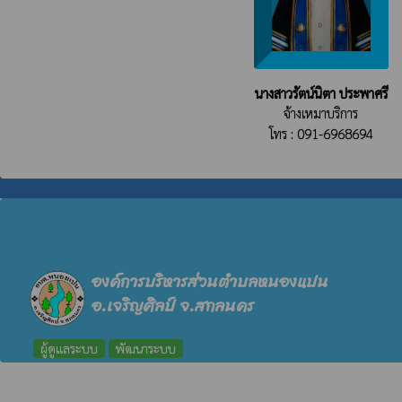
นางสาวรัตน์นิตา ประพาศรี
จ้างเหมาบริการ
โทร : 091-6968694
องค์การบริหารส่วนตำบลหนองแปน
อ.เจริญศิลป์ จ.สกลนคร
ผู้ดูแลระบบ
พัฒนาระบบ