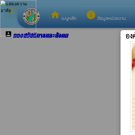
arrow_back_ios
กลับเมนูหลัก
home
info
เมนูหลัก
ข้อมูลหน่วยงาน
account_box
อง
กองสวัสดิการและสังคม