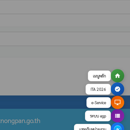
home
เมนูหลัก
verified
ITA 2026
desktop_windows
e-Service
view_list
ระบบ egp
nongpan.go.th
แชทกับหน่วยงาน