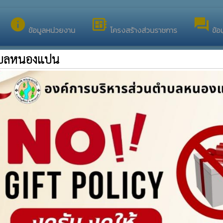
้อนรับสู่เว็บไซต์ของ องค์การบริหารส่วนตำบลหนองแปน
info
developer_board
forum
ข้อมูลหน่วยงาน
โครงสร้างส่วนราชการ
ข้อ
ตำบลหนองแปน
สอบถามการให้บริการ / ข้อมูลต่างๆ (Q&A)
องค์การบริหารส่วนตำบลหนองแปน อ.เจริญศิลป์ จ.สกลนคร
คำตอบ
support_agent
หร่ เดือน พ.ศ. อะไร จึงจะสามารถลง
รับลงทะเบียนผู้สูงอายุ 1. เ
กันยายน พ.ศ. 2506 ค่ะ