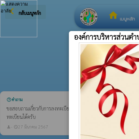
arrow_back_ios
ยินดีต
กลับเมนูหลัก
home
เมนูหลัก
องค์การบริหารส่วน
คำถาม
help_outline
ขอสอบถามเกี่ยวกับการลงทะเบียนผู้สูงอายุ ต้องเกิดตั้งแต่วันที่เท่าไ
ทะเบียนได้ครับ
-
27 มีนาคม 2567
person
schedule