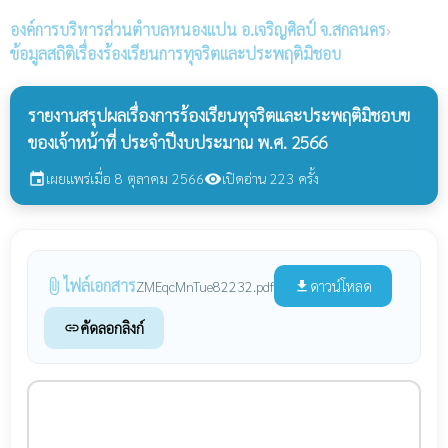
องค์การบริหารส่วนตำบลหนองแปน
อ.เจริญศิลป์ จ.สกลนคร
›
ข้อมูลสถิติเรื่องร้องเรียนการทุจริตและประพฤติมิชอบ
รายงานสรุปผลเรื่องการร้องเรียนทุจริตและประพฤติมิชอบข
ของเจ้าหน้าที่ ประจำปีงบประมาณ พ.ศ. 2566
เผยแพร่เมื่อ 8 ตุลาคม 2566
เปิดอ่าน 223 ครั้ง
event
visibility
ไฟล์เอกสาร
attach_file
ดาวน์โหลด
ZMEqcMnTue82232.pdf
file_download
คัดลอกลิงก์
link