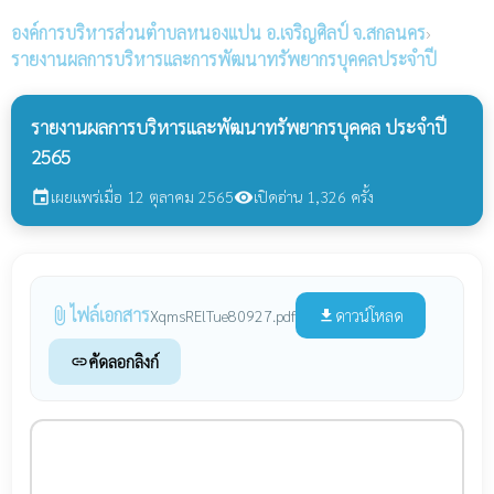
องค์การบริหารส่วนตำบลหนองแปน
อ.เจริญศิลป์ จ.สกลนคร
›
รายงานผลการบริหารและการพัฒนาทรัพยากรบุคคลประจำปี
รายงานผลการบริหารและพัฒนาทรัพยากรบุคคล ประจำปี
2565
เผยแพร่เมื่อ 12 ตุลาคม 2565
เปิดอ่าน 1,326 ครั้ง
event
visibility
ไฟล์เอกสาร
attach_file
ดาวน์โหลด
XqmsRElTue80927.pdf
file_download
คัดลอกลิงก์
link